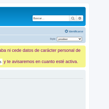
Buscar
Búsqueda avanz
Identificarse
Style:
caba ni cede datos de carácter personal de
y te avisaremos en cuanto esté activa.