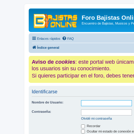
Foro Bajistas Onl
Encuentro de Bajistas, Musicos y 
Enlaces rápidos
FAQ
Índice general
Aviso de
cookies
: este portal web únicam
los usuarios sin su conocimiento.
Si quieres participar en el foro, debes te
Identificarse
Nombre de Usuario:
Contraseña:
Olvidé mi contraseña
Recordar
Ocultar mi estado de conexión e