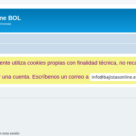
ine BOL
Personas
ente utiliza
cookies
propias con finalidad técnica, no re
ner una cuenta. Escríbenos un correo a
n esta sesión