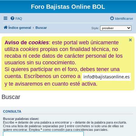
Foro Bajistas Online BOL
FAQ
Identificarse
Índice general
Buscar
Style:
Aviso de
cookies
: este portal web únicamente
utiliza
cookies
propias con finalidad técnica, no
recaba ni cede datos de carácter personal de los
usuarios sin su conocimiento.
Si quieres participar en el foro, debes tener una
cuenta. Escríbenos un correo a
y te avisaremos en cuanto esté activa.
Buscar
CONSULTA
Buscar palabras clave:
Escribe
+
delante de una palabra a encontrar y
-
delante de la palabra para excluirla.
Crea una lista de palabras separadas por
|
entre corchetes si solo una de ellas se
quiere encontrar. Emplea
*
como comodín para coincidencias parciales.