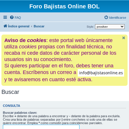
Foro Bajistas Online BOL
FAQ
Identificarse
Índice general
Buscar
Style:
Aviso de
cookies
: este portal web únicamente
utiliza
cookies
propias con finalidad técnica, no
recaba ni cede datos de carácter personal de los
usuarios sin su conocimiento.
Si quieres participar en el foro, debes tener una
cuenta. Escríbenos un correo a
y te avisaremos en cuanto esté activa.
Buscar
CONSULTA
Buscar palabras clave:
Escribe
+
delante de una palabra a encontrar y
-
delante de la palabra para excluirla.
Crea una lista de palabras separadas por
|
entre corchetes si solo una de ellas se
quiere encontrar. Emplea
*
como comodín para coincidencias parciales.