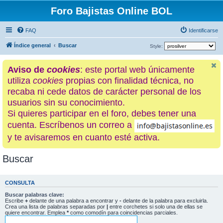
Foro Bajistas Online BOL
FAQ
Identificarse
Índice general
Buscar
Style:
Aviso de
cookies
: este portal web únicamente
utiliza
cookies
propias con finalidad técnica, no
recaba ni cede datos de carácter personal de los
usuarios sin su conocimiento.
Si quieres participar en el foro, debes tener una
cuenta. Escríbenos un correo a
y te avisaremos en cuanto esté activa.
Buscar
CONSULTA
Buscar palabras clave:
Escribe
+
delante de una palabra a encontrar y
-
delante de la palabra para excluirla.
Crea una lista de palabras separadas por
|
entre corchetes si solo una de ellas se
quiere encontrar. Emplea
*
como comodín para coincidencias parciales.