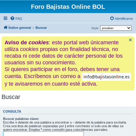
Foro Bajistas Online BOL
FAQ
Identificarse
Índice general
Buscar
Style:
Aviso de
cookies
: este portal web únicamente
utiliza
cookies
propias con finalidad técnica, no
recaba ni cede datos de carácter personal de los
usuarios sin su conocimiento.
Si quieres participar en el foro, debes tener una
cuenta. Escríbenos un correo a
y te avisaremos en cuanto esté activa.
Buscar
CONSULTA
Buscar palabras clave:
Escribe
+
delante de una palabra a encontrar y
-
delante de la palabra para excluirla.
Crea una lista de palabras separadas por
|
entre corchetes si solo una de ellas se
quiere encontrar. Emplea
*
como comodín para coincidencias parciales.