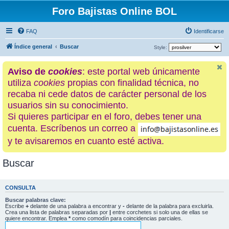
Foro Bajistas Online BOL
FAQ
Identificarse
Índice general
Buscar
Style:
Aviso de
cookies
: este portal web únicamente
utiliza
cookies
propias con finalidad técnica, no
recaba ni cede datos de carácter personal de los
usuarios sin su conocimiento.
Si quieres participar en el foro, debes tener una
cuenta. Escríbenos un correo a
y te avisaremos en cuanto esté activa.
Buscar
CONSULTA
Buscar palabras clave:
Escribe
+
delante de una palabra a encontrar y
-
delante de la palabra para excluirla.
Crea una lista de palabras separadas por
|
entre corchetes si solo una de ellas se
quiere encontrar. Emplea
*
como comodín para coincidencias parciales.