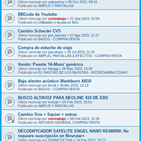
Último mensaje por
salaourtxe
«
05 Oct 2023, 09:10
Publicado en
AMPLIS Y PANTALLAS
BBCode de Youtube
Último mensaje por
contrabajo
«
22 Sep 2023, 23:58
Publicado en
Utilidades y Ayuda en BOL
Cambio Schecter CV5
Último mensaje por
javi_bassist
«
07 Ago 2023, 12:27
Publicado en
BAJOS - COMPRA VENTA
Compra de estuche de viaje
Último mensaje por
pacobass
«
28 Jul 2023, 11:15
Publicado en
AMPLIS, PANTALLAS & EFECTOS - COMPRA VENTA
Vendo: Puente 'Hi-Mass' genérico
Último mensaje por
kikegg
«
28 May 2023, 14:28
Publicado en
EL RASTRO DE LOS BAJISTAS - INTERCAMBIA COSAS
Bajo electro acústico Washburn AB10
Último mensaje por
fervili
«
30 Abr 2023, 12:13
Publicado en
BAJOS - COMPRA VENTA
BUSCO ALTAVOZ PARA NEOLINE 410 DE EBS
Último mensaje por
kortyjo
«
25 Feb 2023, 15:01
Publicado en
AMPLIS Y PANTALLAS
Cambio Sire + Squier + extras
Último mensaje por
contrabajo
«
08 Feb 2023, 16:39
Publicado en
ARCHIVO GENERAL COMPRA-VENTA
DECODIFICADOR SATELITE ENGEL NANO RS4800W: No
requiere suscripción en Movistar+
Último mensaje por
FRANCISCO64
«
14 Ene 2023, 16:23