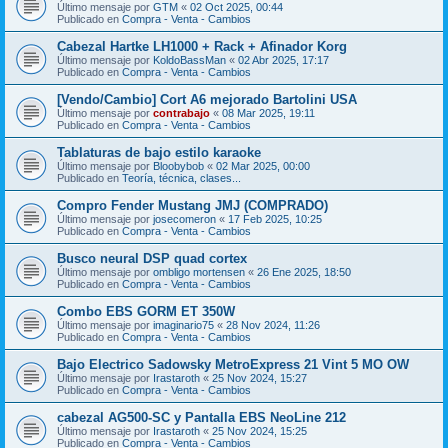
Último mensaje por
GTM
«
02 Oct 2025, 00:44
Publicado en
Compra - Venta - Cambios
Cabezal Hartke LH1000 + Rack + Afinador Korg
Último mensaje por
KoldoBassMan
«
02 Abr 2025, 17:17
Publicado en
Compra - Venta - Cambios
[Vendo/Cambio] Cort A6 mejorado Bartolini USA
Último mensaje por
contrabajo
«
08 Mar 2025, 19:11
Publicado en
Compra - Venta - Cambios
Tablaturas de bajo estilo karaoke
Último mensaje por
Bloobybob
«
02 Mar 2025, 00:00
Publicado en
Teoría, técnica, clases...
Compro Fender Mustang JMJ (COMPRADO)
Último mensaje por
josecomeron
«
17 Feb 2025, 10:25
Publicado en
Compra - Venta - Cambios
Busco neural DSP quad cortex
Último mensaje por
ombligo mortensen
«
26 Ene 2025, 18:50
Publicado en
Compra - Venta - Cambios
Combo EBS GORM ET 350W
Último mensaje por
imaginario75
«
28 Nov 2024, 11:26
Publicado en
Compra - Venta - Cambios
Bajo Electrico Sadowsky MetroExpress 21 Vint 5 MO OW
Último mensaje por
Irastaroth
«
25 Nov 2024, 15:27
Publicado en
Compra - Venta - Cambios
cabezal AG500-SC y Pantalla EBS NeoLine 212
Último mensaje por
Irastaroth
«
25 Nov 2024, 15:25
Publicado en
Compra - Venta - Cambios