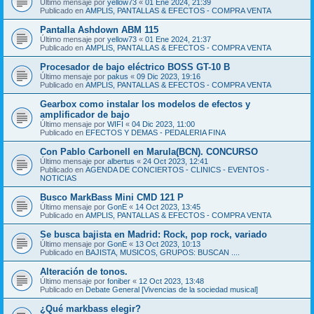
Último mensaje por
yellow73
«
01 Ene 2024, 21:39
Publicado en
AMPLIS, PANTALLAS & EFECTOS - COMPRA VENTA
Pantalla Ashdown ABM 115
Último mensaje por
yellow73
«
01 Ene 2024, 21:37
Publicado en
AMPLIS, PANTALLAS & EFECTOS - COMPRA VENTA
Procesador de bajo eléctrico BOSS GT-10 B
Último mensaje por
pakus
«
09 Dic 2023, 19:16
Publicado en
AMPLIS, PANTALLAS & EFECTOS - COMPRA VENTA
Gearbox como instalar los modelos de efectos y
amplificador de bajo
Último mensaje por
WIFI
«
04 Dic 2023, 11:00
Publicado en
EFECTOS Y DEMAS - PEDALERIA FINA
Con Pablo Carbonell en Marula(BCN). CONCURSO
Último mensaje por
albertus
«
24 Oct 2023, 12:41
Publicado en
AGENDA DE CONCIERTOS - CLINICS - EVENTOS -
NOTICIAS
Busco MarkBass Mini CMD 121 P
Último mensaje por
GonE
«
14 Oct 2023, 13:45
Publicado en
AMPLIS, PANTALLAS & EFECTOS - COMPRA VENTA
Se busca bajista en Madrid: Rock, pop rock, variado
Último mensaje por
GonE
«
13 Oct 2023, 10:13
Publicado en
BAJISTA, MUSICOS, GRUPOS: BUSCAN ....
Alteración de tonos.
Último mensaje por
foniber
«
12 Oct 2023, 13:48
Publicado en
Debate General [Vivencias de la sociedad musical]
¿Qué markbass elegir?