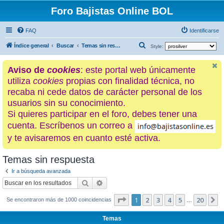
Foro Bajistas Online BOL
FAQ
Identificarse
B
Índice general
Buscar
Temas sin respuesta
Style:
u
Aviso de
cookies
: este portal web únicamente
s
utiliza
cookies
propias con finalidad técnica, no
c
recaba ni cede datos de carácter personal de los
a
usuarios sin su conocimiento.
r
Si quieres participar en el foro, debes tener una
cuenta. Escríbenos un correo a
y te avisaremos en cuanto esté activa.
Temas sin respuesta
Ir a búsqueda avanzada
Buscar
Búsqueda avanzada
Página
1
de
20
1
2
3
4
5
20
S
Se encontraron más de 1000 coincidencias
…
Temas