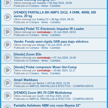
Último mensaje por
mavbdv
«
06 Sep 2024, 18:59
Publicado en
Compra - Venta - Cambios
[VENDO] PANTALLA BH AMPS 2X12, 4 OHM, 400W, 200
euros, 20 kg
Último mensaje por
fretless72
«
08 Ago 2024, 08:45
Publicado en
Compra - Venta - Cambios
[Vendo] Pedal TC Electronic Impulse IR Loader
Último mensaje por
contrabajo
«
15 Jun 2024, 18:01
Publicado en
Compra - Venta - Cambios
Vendo: Funda semi-rígida SKB para bajo eléctrico
Último mensaje por
kikegg
«
10 Jun 2024, 20:18
Publicado en
Compra - Venta - Cambios
[Vendo] Zoom B3n
Último mensaje por
contrabajo
«
07 Jun 2024, 10:45
Publicado en
Compra - Venta - Cambios
[Vendo] Pedal compresor Moen Uni-Comp
Último mensaje por
contrabajo
«
20 Abr 2024, 12:17
Publicado en
Compra - Venta - Cambios
Ampli Markbass
Último mensaje por
llavino
«
18 Feb 2024, 12:34
Publicado en
AMPLIS, PANTALLAS & EFECTOS - COMPRA VENTA
[VENDO] Zoom MS-70 CDR Multistomp
Último mensaje por
GonE
«
03 Ene 2024, 10:20
Publicado en
AMPLIS, PANTALLAS & EFECTOS - COMPRA VENTA
Pantalla Ashdown ABM con cono Beyma 12”