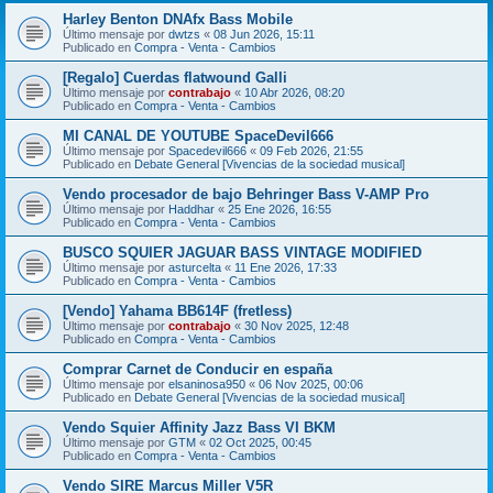
Harley Benton DNAfx Bass Mobile
Último mensaje por
dwtzs
«
08 Jun 2026, 15:11
Publicado en
Compra - Venta - Cambios
[Regalo] Cuerdas flatwound Galli
Último mensaje por
contrabajo
«
10 Abr 2026, 08:20
Publicado en
Compra - Venta - Cambios
MI CANAL DE YOUTUBE SpaceDevil666
Último mensaje por
Spacedevil666
«
09 Feb 2026, 21:55
Publicado en
Debate General [Vivencias de la sociedad musical]
Vendo procesador de bajo Behringer Bass V-AMP Pro
Último mensaje por
Haddhar
«
25 Ene 2026, 16:55
Publicado en
Compra - Venta - Cambios
BUSCO SQUIER JAGUAR BASS VINTAGE MODIFIED
Último mensaje por
asturcelta
«
11 Ene 2026, 17:33
Publicado en
Compra - Venta - Cambios
[Vendo] Yahama BB614F (fretless)
Último mensaje por
contrabajo
«
30 Nov 2025, 12:48
Publicado en
Compra - Venta - Cambios
Comprar Carnet de Conducir en españa
Último mensaje por
elsaninosa950
«
06 Nov 2025, 00:06
Publicado en
Debate General [Vivencias de la sociedad musical]
Vendo Squier Affinity Jazz Bass VI BKM
Último mensaje por
GTM
«
02 Oct 2025, 00:45
Publicado en
Compra - Venta - Cambios
Vendo SIRE Marcus Miller V5R