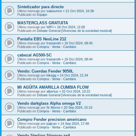
Sintetizador para directo
Último mensaje por
salaourtxe
«
21 Oct 2024, 16:38
Publicado en
Equipo
MASTERCLASS GRATUITA
Último mensaje por
WIFI
«
16 Oct 2024, 11:00
Publicado en
Debate General [Vivencias de la sociedad musical]
Pantalla EBS NeoLine 212
Último mensaje por
Irastaroth
«
16 Oct 2024, 08:45
Publicado en
Compra - Venta - Cambios
cabezal AG500-SC
Último mensaje por
Irastaroth
«
16 Oct 2024, 08:44
Publicado en
Compra - Venta - Cambios
Vendo: Cuerdas Fender 9050L
Último mensaje por
kikegg
«
14 Oct 2024, 21:34
Publicado en
Compra - Venta - Cambios
MI AGÜITA AMARILLA CUMBIA FLOW
Último mensaje por
albertus
«
02 Oct 2024, 10:22
Publicado en
Debate General [Vivencias de la sociedad musical]
Vendo darkglass Alpha omega V2
Último mensaje por
Sr Morse
«
20 Sep 2024, 15:10
Publicado en
Compra - Venta - Cambios
Compro Fender precision americano
Último mensaje por
pajican
«
14 Sep 2024, 17:48
Publicado en
Compra - Venta - Cambios
Vendo Sterling Stingray ss4