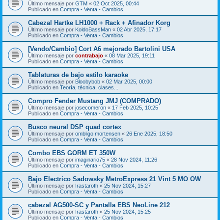
Último mensaje por
GTM
«
02 Oct 2025, 00:44
Publicado en
Compra - Venta - Cambios
Cabezal Hartke LH1000 + Rack + Afinador Korg
Último mensaje por
KoldoBassMan
«
02 Abr 2025, 17:17
Publicado en
Compra - Venta - Cambios
[Vendo/Cambio] Cort A6 mejorado Bartolini USA
Último mensaje por
contrabajo
«
08 Mar 2025, 19:11
Publicado en
Compra - Venta - Cambios
Tablaturas de bajo estilo karaoke
Último mensaje por
Bloobybob
«
02 Mar 2025, 00:00
Publicado en
Teoría, técnica, clases...
Compro Fender Mustang JMJ (COMPRADO)
Último mensaje por
josecomeron
«
17 Feb 2025, 10:25
Publicado en
Compra - Venta - Cambios
Busco neural DSP quad cortex
Último mensaje por
ombligo mortensen
«
26 Ene 2025, 18:50
Publicado en
Compra - Venta - Cambios
Combo EBS GORM ET 350W
Último mensaje por
imaginario75
«
28 Nov 2024, 11:26
Publicado en
Compra - Venta - Cambios
Bajo Electrico Sadowsky MetroExpress 21 Vint 5 MO OW
Último mensaje por
Irastaroth
«
25 Nov 2024, 15:27
Publicado en
Compra - Venta - Cambios
cabezal AG500-SC y Pantalla EBS NeoLine 212
Último mensaje por
Irastaroth
«
25 Nov 2024, 15:25
Publicado en
Compra - Venta - Cambios