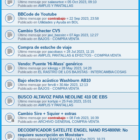
Último mensaje por
salaourtxe
«
05 Oct 2023, 09:10
Publicado en
AMPLIS Y PANTALLAS
BBCode de Youtube
Último mensaje por
contrabajo
«
22 Sep 2023, 23:58
Publicado en
Utilidades y Ayuda en BOL
Cambio Schecter CV5
Último mensaje por
javi_bassist
«
07 Ago 2023, 12:27
Publicado en
BAJOS - COMPRA VENTA
Compra de estuche de viaje
Último mensaje por
pacobass
«
28 Jul 2023, 11:15
Publicado en
AMPLIS, PANTALLAS & EFECTOS - COMPRA VENTA
Vendo: Puente 'Hi-Mass' genérico
Último mensaje por
kikegg
«
28 May 2023, 14:28
Publicado en
EL RASTRO DE LOS BAJISTAS - INTERCAMBIA COSAS
Bajo electro acústico Washburn AB10
Último mensaje por
fervili
«
30 Abr 2023, 12:13
Publicado en
BAJOS - COMPRA VENTA
BUSCO ALTAVOZ PARA NEOLINE 410 DE EBS
Último mensaje por
kortyjo
«
25 Feb 2023, 15:01
Publicado en
AMPLIS Y PANTALLAS
Cambio Sire + Squier + extras
Último mensaje por
contrabajo
«
08 Feb 2023, 16:39
Publicado en
ARCHIVO GENERAL COMPRA-VENTA
DECODIFICADOR SATELITE ENGEL NANO RS4800W: No
requiere suscripción en Movistar+
Último mensaje por
FRANCISCO64
«
14 Ene 2023, 16:23