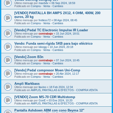
Último mensaje por
mavbdv
«
06 Sep 2024, 18:59
Publicado en
Compra - Venta - Cambios
[VENDO] PANTALLA BH AMPS 2X12, 4 OHM, 400W, 200
euros, 20 kg
Último mensaje por
fretless72
«
08 Ago 2024, 08:45
Publicado en
Compra - Venta - Cambios
[Vendo] Pedal TC Electronic Impulse IR Loader
Último mensaje por
contrabajo
«
15 Jun 2024, 18:01
Publicado en
Compra - Venta - Cambios
Vendo: Funda semi-rígida SKB para bajo eléctrico
Último mensaje por
kikegg
«
10 Jun 2024, 20:18
Publicado en
Compra - Venta - Cambios
[Vendo] Zoom B3n
Último mensaje por
contrabajo
«
07 Jun 2024, 10:45
Publicado en
Compra - Venta - Cambios
[Vendo] Pedal compresor Moen Uni-Comp
Último mensaje por
contrabajo
«
20 Abr 2024, 12:17
Publicado en
Compra - Venta - Cambios
Ampli Markbass
Último mensaje por
llavino
«
18 Feb 2024, 12:34
Publicado en
AMPLIS, PANTALLAS & EFECTOS - COMPRA VENTA
[VENDO] Zoom MS-70 CDR Multistomp
Último mensaje por
GonE
«
03 Ene 2024, 10:20
Publicado en
AMPLIS, PANTALLAS & EFECTOS - COMPRA VENTA
Pantalla Ashdown ABM con cono Beyma 12”