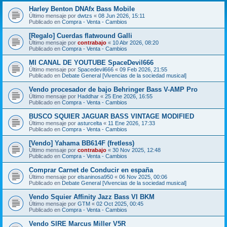
Harley Benton DNAfx Bass Mobile
Último mensaje por
dwtzs
«
08 Jun 2026, 15:11
Publicado en
Compra - Venta - Cambios
[Regalo] Cuerdas flatwound Galli
Último mensaje por
contrabajo
«
10 Abr 2026, 08:20
Publicado en
Compra - Venta - Cambios
MI CANAL DE YOUTUBE SpaceDevil666
Último mensaje por
Spacedevil666
«
09 Feb 2026, 21:55
Publicado en
Debate General [Vivencias de la sociedad musical]
Vendo procesador de bajo Behringer Bass V-AMP Pro
Último mensaje por
Haddhar
«
25 Ene 2026, 16:55
Publicado en
Compra - Venta - Cambios
BUSCO SQUIER JAGUAR BASS VINTAGE MODIFIED
Último mensaje por
asturcelta
«
11 Ene 2026, 17:33
Publicado en
Compra - Venta - Cambios
[Vendo] Yahama BB614F (fretless)
Último mensaje por
contrabajo
«
30 Nov 2025, 12:48
Publicado en
Compra - Venta - Cambios
Comprar Carnet de Conducir en españa
Último mensaje por
elsaninosa950
«
06 Nov 2025, 00:06
Publicado en
Debate General [Vivencias de la sociedad musical]
Vendo Squier Affinity Jazz Bass VI BKM
Último mensaje por
GTM
«
02 Oct 2025, 00:45
Publicado en
Compra - Venta - Cambios
Vendo SIRE Marcus Miller V5R