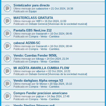
Sintetizador para directo
Último mensaje por
salaourtxe
«
21 Oct 2024, 16:38
Publicado en
Equipo
MASTERCLASS GRATUITA
Último mensaje por
WIFI
«
16 Oct 2024, 11:00
Publicado en
Debate General [Vivencias de la sociedad musical]
Pantalla EBS NeoLine 212
Último mensaje por
Irastaroth
«
16 Oct 2024, 08:45
Publicado en
Compra - Venta - Cambios
cabezal AG500-SC
Último mensaje por
Irastaroth
«
16 Oct 2024, 08:44
Publicado en
Compra - Venta - Cambios
Vendo: Cuerdas Fender 9050L
Último mensaje por
kikegg
«
14 Oct 2024, 21:34
Publicado en
Compra - Venta - Cambios
MI AGÜITA AMARILLA CUMBIA FLOW
Último mensaje por
albertus
«
02 Oct 2024, 10:22
Publicado en
Debate General [Vivencias de la sociedad musical]
Vendo darkglass Alpha omega V2
Último mensaje por
Sr Morse
«
20 Sep 2024, 15:10
Publicado en
Compra - Venta - Cambios
Compro Fender precision americano
Último mensaje por
pajican
«
14 Sep 2024, 17:48
Publicado en
Compra - Venta - Cambios
Vendo Sterling Stingray ss4