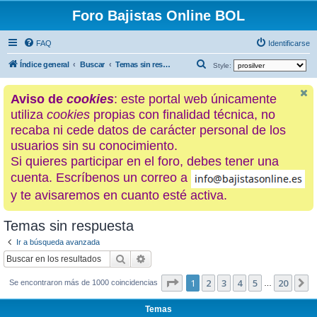
Foro Bajistas Online BOL
FAQ
Identificarse
B
Índice general
Buscar
Temas sin respuesta
Style:
u
Aviso de
cookies
: este portal web únicamente
s
utiliza
cookies
propias con finalidad técnica, no
c
recaba ni cede datos de carácter personal de los
a
usuarios sin su conocimiento.
r
Si quieres participar en el foro, debes tener una
cuenta. Escríbenos un correo a
y te avisaremos en cuanto esté activa.
Temas sin respuesta
Ir a búsqueda avanzada
Buscar
Búsqueda avanzada
Página
1
de
20
1
2
3
4
5
20
S
Se encontraron más de 1000 coincidencias
…
Temas