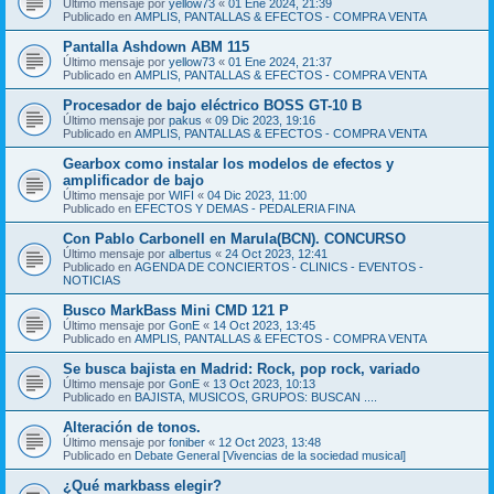
Último mensaje por
yellow73
«
01 Ene 2024, 21:39
Publicado en
AMPLIS, PANTALLAS & EFECTOS - COMPRA VENTA
Pantalla Ashdown ABM 115
Último mensaje por
yellow73
«
01 Ene 2024, 21:37
Publicado en
AMPLIS, PANTALLAS & EFECTOS - COMPRA VENTA
Procesador de bajo eléctrico BOSS GT-10 B
Último mensaje por
pakus
«
09 Dic 2023, 19:16
Publicado en
AMPLIS, PANTALLAS & EFECTOS - COMPRA VENTA
Gearbox como instalar los modelos de efectos y
amplificador de bajo
Último mensaje por
WIFI
«
04 Dic 2023, 11:00
Publicado en
EFECTOS Y DEMAS - PEDALERIA FINA
Con Pablo Carbonell en Marula(BCN). CONCURSO
Último mensaje por
albertus
«
24 Oct 2023, 12:41
Publicado en
AGENDA DE CONCIERTOS - CLINICS - EVENTOS -
NOTICIAS
Busco MarkBass Mini CMD 121 P
Último mensaje por
GonE
«
14 Oct 2023, 13:45
Publicado en
AMPLIS, PANTALLAS & EFECTOS - COMPRA VENTA
Se busca bajista en Madrid: Rock, pop rock, variado
Último mensaje por
GonE
«
13 Oct 2023, 10:13
Publicado en
BAJISTA, MUSICOS, GRUPOS: BUSCAN ....
Alteración de tonos.
Último mensaje por
foniber
«
12 Oct 2023, 13:48
Publicado en
Debate General [Vivencias de la sociedad musical]
¿Qué markbass elegir?