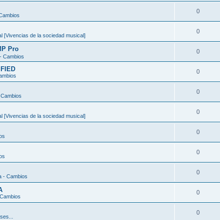
0
 Cambios
0
 [Vivencias de la sociedad musical]
MP Pro
0
 - Cambios
FIED
0
Cambios
0
- Cambios
0
 [Vivencias de la sociedad musical]
0
os
0
os
0
a - Cambios
A
0
 Cambios
0
ses...