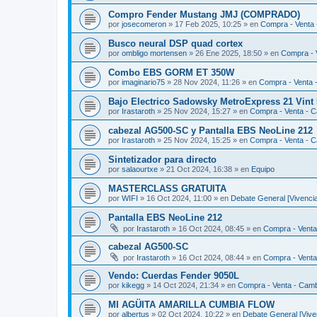
Compro Fender Mustang JMJ (COMPRADO)
por
josecomeron
»
17 Feb 2025, 10:25
» en
Compra - Venta
Busco neural DSP quad cortex
por
ombligo mortensen
»
26 Ene 2025, 18:50
» en
Compra - 
Combo EBS GORM ET 350W
por
imaginario75
»
28 Nov 2024, 11:26
» en
Compra - Venta 
Bajo Electrico Sadowsky MetroExpress 21 Vin
por
Irastaroth
»
25 Nov 2024, 15:27
» en
Compra - Venta - 
cabezal AG500-SC y Pantalla EBS NeoLine 212
por
Irastaroth
»
25 Nov 2024, 15:25
» en
Compra - Venta - 
Sintetizador para directo
por
salaourtxe
»
21 Oct 2024, 16:38
» en
Equipo
MASTERCLASS GRATUITA
por
WIFI
»
16 Oct 2024, 11:00
» en
Debate General [Vivencia
Pantalla EBS NeoLine 212
por
Irastaroth
»
16 Oct 2024, 08:45
» en
Compra - Venta
cabezal AG500-SC
por
Irastaroth
»
16 Oct 2024, 08:44
» en
Compra - Venta
Vendo: Cuerdas Fender 9050L
por
kikegg
»
14 Oct 2024, 21:34
» en
Compra - Venta - Cam
MI AGÜITA AMARILLA CUMBIA FLOW
por
albertus
»
02 Oct 2024, 10:22
» en
Debate General [Vive