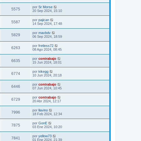
por
Sr Morse
5575
20 Sep 2024, 15:10
por
pajican
5587
14 Sep 2024, 17:48
por
mavbdv
5829
06 Sep 2024, 18:59
por
fretless72
6263
08 Ago 2024, 08:45
por
contrabajo
6635
15 Jun 2024, 18:01
por
kikegg
6774
10 Jun 2024, 20:18
por
contrabajo
6446
07 Jun 2024, 10:45
por
contrabajo
6729
20 Abr 2024, 12:17
por
llavino
7996
18 Feb 2024, 12:34
por
GonE
7875
03 Ene 2024, 10:20
por
yellow73
7841
01 Ene 2024, 21:39