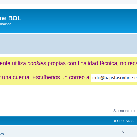
ine BOL
Personas
ente utiliza
cookies
propias con finalidad técnica, no re
ner una cuenta. Escríbenos un correo a
Se encontraron
RESPUESTAS
0
ios