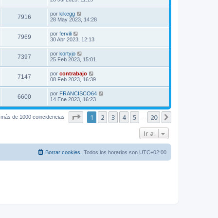
por
kikegg
7916
28 May 2023, 14:28
por
fervili
7969
30 Abr 2023, 12:13
por
kortyjo
7397
25 Feb 2023, 15:01
por
contrabajo
7147
08 Feb 2023, 16:39
por
FRANCISCO64
6600
14 Ene 2023, 16:23
Página
1
de
20
1
2
3
4
5
20
Siguiente
 más de 1000 coincidencias
…
Ir a
Borrar cookies
Todos los horarios son
UTC+02:00