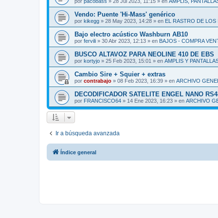
por
pacobass
»
28 Jul 2023, 11:15
» en
AMPLIS, PANTALLA
Vendo: Puente 'Hi-Mass' genérico
por
kikegg
»
28 May 2023, 14:28
» en
EL RASTRO DE LOS 
Bajo electro acústico Washburn AB10
por
fervili
»
30 Abr 2023, 12:13
» en
BAJOS - COMPRA VEN
BUSCO ALTAVOZ PARA NEOLINE 410 DE EBS
por
kortyjo
»
25 Feb 2023, 15:01
» en
AMPLIS Y PANTALLA
Cambio Sire + Squier + extras
por
contrabajo
»
08 Feb 2023, 16:39
» en
ARCHIVO GENE
DECODIFICADOR SATELITE ENGEL NANO RS4800W
por
FRANCISCO64
»
14 Ene 2023, 16:23
» en
ARCHIVO G
Ir a búsqueda avanzada
Índice general