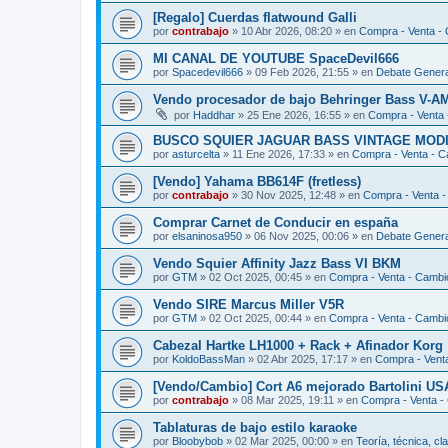
[Regalo] Cuerdas flatwound Galli
por
contrabajo
»
10 Abr 2026, 08:20
» en
Compra - Venta -
MI CANAL DE YOUTUBE SpaceDevil666
por
Spacedevil666
»
09 Feb 2026, 21:55
» en
Debate General
Vendo procesador de bajo Behringer Bass V-A
por
Haddhar
»
25 Ene 2026, 16:55
» en
Compra - Venta
BUSCO SQUIER JAGUAR BASS VINTAGE MODI
por
asturcelta
»
11 Ene 2026, 17:33
» en
Compra - Venta - 
[Vendo] Yahama BB614F (fretless)
por
contrabajo
»
30 Nov 2025, 12:48
» en
Compra - Venta 
Comprar Carnet de Conducir en españa
por
elsaninosa950
»
06 Nov 2025, 00:06
» en
Debate General
Vendo Squier Affinity Jazz Bass VI BKM
por
GTM
»
02 Oct 2025, 00:45
» en
Compra - Venta - Cambi
Vendo SIRE Marcus Miller V5R
por
GTM
»
02 Oct 2025, 00:44
» en
Compra - Venta - Cambi
Cabezal Hartke LH1000 + Rack + Afinador Korg
por
KoldoBassMan
»
02 Abr 2025, 17:17
» en
Compra - Vent
[Vendo/Cambio] Cort A6 mejorado Bartolini US
por
contrabajo
»
08 Mar 2025, 19:11
» en
Compra - Venta -
Tablaturas de bajo estilo karaoke
por
Bloobybob
»
02 Mar 2025, 00:00
» en
Teoría, técnica, cla