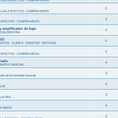
ALLAS & EFECTOS - COMPRA VENTA
0
ALLAS & EFECTOS - COMPRA VENTA
0
& EFECTOS - COMPRA VENTA
y amplificador de bajo
0
EDALERIA FINA
RSO
0
RTOS - CLINICS - EVENTOS - NOTICIAS
0
& EFECTOS - COMPRA VENTA
riado
0
RUPOS: BUSCAN ....
0
ias de la sociedad musical]
0
LLAS
0
da en BOL
0
A VENTA
0