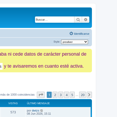
Buscar
Búsqueda avanz
Identificarse
Style:
caba ni cede datos de carácter personal de
y te avisaremos en cuanto esté activa.
Página
1
de
20
1
2
3
4
5
20
Siguiente
 más de 1000 coincidencias
…
VISTAS
ÚLTIMO MENSAJE
por
dwtzs
573
08 Jun 2026, 15:11