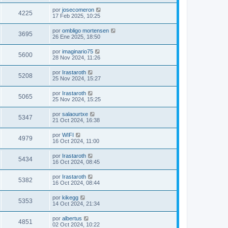
por
josecomeron
4225
17 Feb 2025, 10:25
por
ombligo mortensen
3695
26 Ene 2025, 18:50
por
imaginario75
5600
28 Nov 2024, 11:26
por
Irastaroth
5208
25 Nov 2024, 15:27
por
Irastaroth
5065
25 Nov 2024, 15:25
por
salaourtxe
5347
21 Oct 2024, 16:38
por
WIFI
4979
16 Oct 2024, 11:00
por
Irastaroth
5434
16 Oct 2024, 08:45
por
Irastaroth
5382
16 Oct 2024, 08:44
por
kikegg
5353
14 Oct 2024, 21:34
por
albertus
4851
02 Oct 2024, 10:22