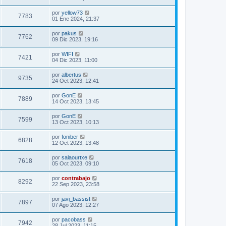
por
yellow73
7783
01 Ene 2024, 21:37
por
pakus
7762
09 Dic 2023, 19:16
por
WIFI
7421
04 Dic 2023, 11:00
por
albertus
9735
24 Oct 2023, 12:41
por
GonE
7889
14 Oct 2023, 13:45
por
GonE
7599
13 Oct 2023, 10:13
por
foniber
6828
12 Oct 2023, 13:48
por
salaourtxe
7618
05 Oct 2023, 09:10
por
contrabajo
8292
22 Sep 2023, 23:58
por
javi_bassist
7897
07 Ago 2023, 12:27
por
pacobass
7942
28 Jul 2023, 11:15