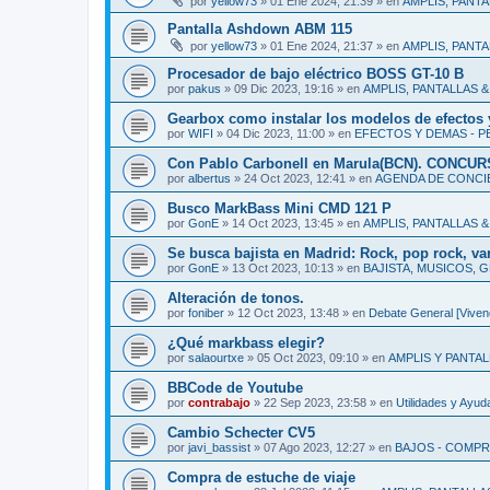
por
yellow73
»
01 Ene 2024, 21:39
» en
AMPLIS, PANT
Pantalla Ashdown ABM 115
por
yellow73
»
01 Ene 2024, 21:37
» en
AMPLIS, PANT
Procesador de bajo eléctrico BOSS GT-10 B
por
pakus
»
09 Dic 2023, 19:16
» en
AMPLIS, PANTALLAS 
Gearbox como instalar los modelos de efectos 
por
WIFI
»
04 Dic 2023, 11:00
» en
EFECTOS Y DEMAS - P
Con Pablo Carbonell en Marula(BCN). CONCU
por
albertus
»
24 Oct 2023, 12:41
» en
AGENDA DE CONCIE
Busco MarkBass Mini CMD 121 P
por
GonE
»
14 Oct 2023, 13:45
» en
AMPLIS, PANTALLAS 
Se busca bajista en Madrid: Rock, pop rock, va
por
GonE
»
13 Oct 2023, 10:13
» en
BAJISTA, MUSICOS, G
Alteración de tonos.
por
foniber
»
12 Oct 2023, 13:48
» en
Debate General [Vivenc
¿Qué markbass elegir?
por
salaourtxe
»
05 Oct 2023, 09:10
» en
AMPLIS Y PANTA
BBCode de Youtube
por
contrabajo
»
22 Sep 2023, 23:58
» en
Utilidades y Ayu
Cambio Schecter CV5
por
javi_bassist
»
07 Ago 2023, 12:27
» en
BAJOS - COMPR
Compra de estuche de viaje