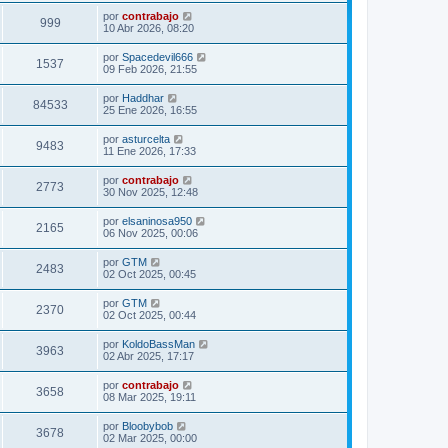
por
contrabajo
999
10 Abr 2026, 08:20
por
Spacedevil666
1537
09 Feb 2026, 21:55
por
Haddhar
84533
25 Ene 2026, 16:55
por
asturcelta
9483
11 Ene 2026, 17:33
por
contrabajo
2773
30 Nov 2025, 12:48
por
elsaninosa950
2165
06 Nov 2025, 00:06
por
GTM
2483
02 Oct 2025, 00:45
por
GTM
2370
02 Oct 2025, 00:44
por
KoldoBassMan
3963
02 Abr 2025, 17:17
por
contrabajo
3658
08 Mar 2025, 19:11
por
Bloobybob
3678
02 Mar 2025, 00:00