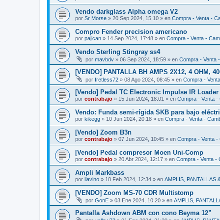
Vendo darkglass Alpha omega V2
por
Sr Morse
»
20 Sep 2024, 15:10
» en
Compra - Venta - C
Compro Fender precision americano
por
pajican
»
14 Sep 2024, 17:48
» en
Compra - Venta - Cam
Vendo Sterling Stingray ss4
por
mavbdv
»
06 Sep 2024, 18:59
» en
Compra - Venta 
[VENDO] PANTALLA BH AMPS 2X12, 4 OHM, 400W
por
fretless72
»
08 Ago 2024, 08:45
» en
Compra - Vent
[Vendo] Pedal TC Electronic Impulse IR Loader
por
contrabajo
»
15 Jun 2024, 18:01
» en
Compra - Venta -
Vendo: Funda semi-rígida SKB para bajo eléctr
por
kikegg
»
10 Jun 2024, 20:18
» en
Compra - Venta - Cam
[Vendo] Zoom B3n
por
contrabajo
»
07 Jun 2024, 10:45
» en
Compra - Venta -
[Vendo] Pedal compresor Moen Uni-Comp
por
contrabajo
»
20 Abr 2024, 12:17
» en
Compra - Venta -
Ampli Markbass
por
llavino
»
18 Feb 2024, 12:34
» en
AMPLIS, PANTALLAS
[VENDO] Zoom MS-70 CDR Multistomp
por
GonE
»
03 Ene 2024, 10:20
» en
AMPLIS, PANTAL
Pantalla Ashdown ABM con cono Beyma 12”