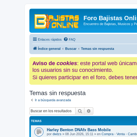
Foro Bajistas Onl
Encuentro de Bajistas, Musicos y 
Enlaces rápidos
FAQ
Índice general
Buscar
Temas sin respuesta
Aviso de
cookies
: este portal web únicam
los usuarios sin su conocimiento.
Si quieres participar en el foro, debes te
Temas sin respuesta
Ir a búsqueda avanzada
Buscar
Búsqueda avanzada
TEMAS
Harley Benton DNAfx Bass Mobile
por
dwtzs
»
08 Jun 2026, 15:11
» en
Compra - Venta - Camb