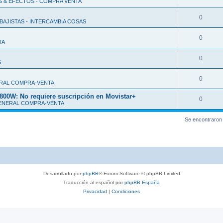
S & EFECTOS - COMPRA VENTA
0
BAJISTAS - INTERCAMBIA COSAS
0
TA
0
S
0
RAL COMPRA-VENTA
: No requiere suscripción en Movistar+
0
ENERAL COMPRA-VENTA
Se encontraron
Desarrollado por
phpBB
® Forum Software © phpBB Limited
Traducción al español por
phpBB España
Privacidad
|
Condiciones