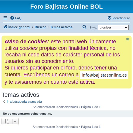
Foro Bajistas Online BOL
FAQ
Identificarse
B
Índice general
Buscar
Temas activos
Style:
u
Aviso de
cookies
: este portal web únicamente
s
utiliza
cookies
propias con finalidad técnica, no
c
recaba ni cede datos de carácter personal de los
a
usuarios sin su conocimiento.
r
Si quieres participar en el foro, debes tener una
cuenta. Escríbenos un correo a
y te avisaremos en cuanto esté activa.
Temas activos
Ir a búsqueda avanzada
Se encontraron 0 coincidencias • Página
1
de
1
No se encontraron coincidencias.
Se encontraron 0 coincidencias • Página
1
de
1