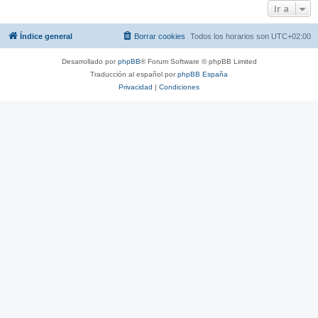
Ir a
Índice general
Borrar cookies
Todos los horarios son
UTC+02:00
Desarrollado por
phpBB
® Forum Software © phpBB Limited
Traducción al español por
phpBB España
Privacidad
|
Condiciones