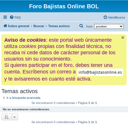
Foro Bajistas Online BOL
FAQ
Identificarse
B
Índice general
Buscar
Temas activos
Style:
u
Aviso de
cookies
: este portal web únicamente
s
utiliza
cookies
propias con finalidad técnica, no
c
recaba ni cede datos de carácter personal de los
a
usuarios sin su conocimiento.
r
Si quieres participar en el foro, debes tener una
cuenta. Escríbenos un correo a
y te avisaremos en cuanto esté activa.
Temas activos
Ir a búsqueda avanzada
Se encontraron 0 coincidencias • Página
1
de
1
No se encontraron coincidencias.
Se encontraron 0 coincidencias • Página
1
de
1