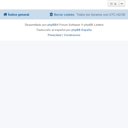
Ir a
Índice general
Borrar cookies
Todos los horarios son
UTC+02:00
Desarrollado por
phpBB
® Forum Software © phpBB Limited
Traducción al español por
phpBB España
Privacidad
|
Condiciones