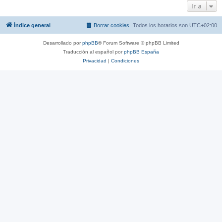
Ir a
Índice general
Borrar cookies
Todos los horarios son
UTC+02:00
Desarrollado por
phpBB
® Forum Software © phpBB Limited
Traducción al español por
phpBB España
Privacidad
|
Condiciones