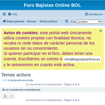
Foro Bajistas Online BOL
FAQ
Identificarse
B
Índice general
Buscar
Temas activos
Style:
u
Aviso de
cookies
: este portal web únicamente
s
utiliza
cookies
propias con finalidad técnica, no
c
recaba ni cede datos de carácter personal de los
a
usuarios sin su conocimiento.
r
Si quieres participar en el foro, debes tener una
cuenta. Escríbenos un correo a
y te avisaremos en cuanto esté activa.
Temas activos
Ir a búsqueda avanzada
Se encontraron 0 coincidencias • Página
1
de
1
No se encontraron coincidencias.
Se encontraron 0 coincidencias • Página
1
de
1