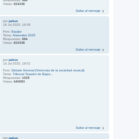
Respuestas:
684
Vistas:
924338
Saltar al mensaje
por
pakus
16 Jul 2025, 16:59
Foro:
Equipo
Tema:
Arsenales 2025
Respuestas:
684
Vistas:
924338
Saltar al mensaje
por
pakus
14 Jul 2025, 19:01
Foro:
Debate General [Vivencias de la sociedad musical]
Tema:
Tribunal Tasador de Bajos...
Respuestas:
1028
Vistas:
440693
Saltar al mensaje
por
pakus