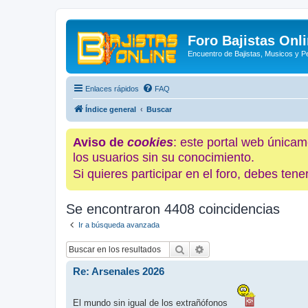
Foro Bajistas Onl
Encuentro de Bajistas, Musicos y 
Enlaces rápidos
FAQ
Índice general
Buscar
Aviso de
cookies
: este portal web únicam
los usuarios sin su conocimiento.
Si quieres participar en el foro, debes te
Se encontraron 4408 coincidencias
Ir a búsqueda avanzada
Buscar
Búsqueda avanzada
Re: Arsenales 2026
El mundo sin igual de los extrañófonos