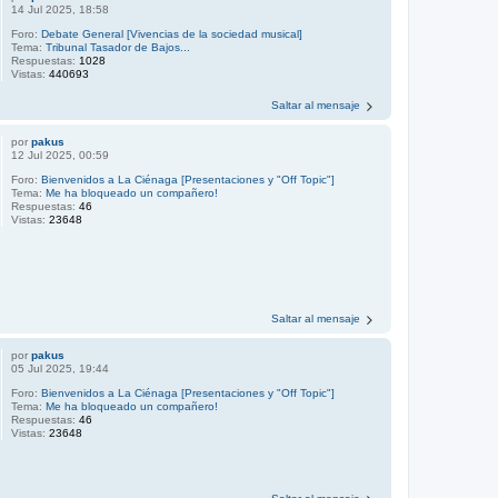
14 Jul 2025, 18:58
Foro:
Debate General [Vivencias de la sociedad musical]
Tema:
Tribunal Tasador de Bajos...
Respuestas:
1028
Vistas:
440693
Saltar al mensaje
por
pakus
12 Jul 2025, 00:59
Foro:
Bienvenidos a La Ciénaga [Presentaciones y "Off Topic"]
Tema:
Me ha bloqueado un compañero!
Respuestas:
46
Vistas:
23648
Saltar al mensaje
por
pakus
05 Jul 2025, 19:44
Foro:
Bienvenidos a La Ciénaga [Presentaciones y "Off Topic"]
Tema:
Me ha bloqueado un compañero!
Respuestas:
46
Vistas:
23648