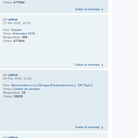
Vistas:
477664
Saltar al mensaje
por
pakus
27 Abr 2026, 10:10
Foro:
Equipo
Tema:
Arsenales 2026
Respuestas:
358
Vistas:
477664
Saltar al mensaje
por
pakus
02 Feb 2026, 14:41
Foro:
Bienvenidos a La Ciénaga [Presentaciones y "Off Topic"]
Tema:
Cambio de servidor
Respuestas:
25
Vistas:
33828
Saltar al mensaje
por
pakus