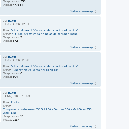
Respuestas:
358
Vistas:
477664
Saltar al mensaje
por
pakus
01 Jun 2026, 12:01
Foro:
Debate General [Vivencias de la sociedad musical]
Tema:
el futuro del mercado de bajos de segunda mano
Respuestas:
7
Vistas:
572
Saltar al mensaje
por
pakus
01 Jun 2026, 11:53
Foro:
Debate General [Vivencias de la sociedad musical]
Tema:
Experiencia en venta por REVERB
Respuestas:
6
Vistas:
504
Saltar al mensaje
por
pakus
04 May 2026, 10:59
Foro:
Equipo
Tema:
Comparando cabezales: TC BH 250 - Genzler 350 - MarkBass 250
Black Line
Respuestas:
31
Vistas:
5117
Saltar al mensaje