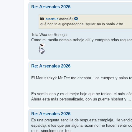
Re: Arsenales 2026
albertus
escribió:
qué bonito el golpeador del squier. no lo había visto
Tela Wax de Senegal
Como mi media naranja trabaja allí y compran telas regularm
Re: Arsenales 2026
El Maruszczyk Mr Tee me encanta. Los cuerpos y palas t
Es semihueco y es el mejor bajo que he tenido, el más cóm
Ahora está más personalizado, con un puente hipshot y ...
Re: Arsenales 2026
Es una pregunta sencilla de respuesta compleja. He vendid
espalda), o los que por alguna razón no me hacen sentir c
o es, simplemente, feo.