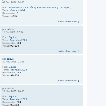
02 Feb 2026, 14:40
Foro:
Bienvenidos a La Ciénaga [Presentaciones y "Off Topic"]
Tema:
¡Gracias Jefe!
Respuestas:
6
Vistas:
10994
Saltar al mensaje
por
pakus
19 Dic 2025, 17:04
Foro:
Equipo
Tema:
Arsenales 2025
Respuestas:
684
Vistas:
924338
Saltar al mensaje
por
pakus
30 Nov 2025, 21:08
Foro:
Equipo
Tema:
Arsenales 2025
Respuestas:
684
Vistas:
924338
Saltar al mensaje
por
pakus
24 Nov 2025, 20:03
Foro:
Equipo
Tema:
Arsenales 2025
Respuestas:
684
Vistas:
924338