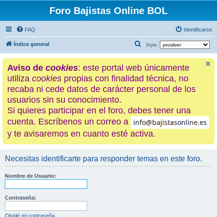
Foro Bajistas Online BOL
FAQ
Identificarse
B
Índice general
Style:
u
Aviso de
cookies
: este portal web únicamente
s
utiliza
cookies
propias con finalidad técnica, no
c
recaba ni cede datos de carácter personal de los
a
usuarios sin su conocimiento.
r
Si quieres participar en el foro, debes tener una
cuenta. Escríbenos un correo a
y te avisaremos en cuanto esté activa.
Necesitas identificarte para responder temas en este foro.
Nombre de Usuario:
Contraseña:
Olvidé mi contraseña