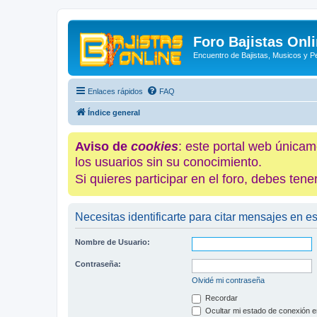
Foro Bajistas Onl
Encuentro de Bajistas, Musicos y 
Enlaces rápidos
FAQ
Índice general
Aviso de
cookies
: este portal web únicam
los usuarios sin su conocimiento.
Si quieres participar en el foro, debes te
Necesitas identificarte para citar mensajes en es
Nombre de Usuario:
Contraseña:
Olvidé mi contraseña
Recordar
Ocultar mi estado de conexión e