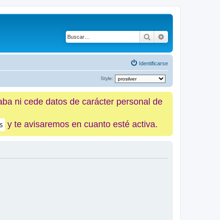
Buscar
Búsqueda avanz
Identificarse
Style:
caba ni cede datos de carácter personal de
y te avisaremos en cuanto esté activa.