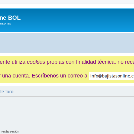
ine BOL
Personas
ente utiliza
cookies
propias con finalidad técnica, no re
ner una cuenta. Escríbenos un correo a
te foro.
n esta sesión