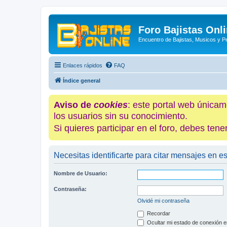
Foro Bajistas Onl
Encuentro de Bajistas, Musicos y 
Enlaces rápidos
FAQ
Índice general
Aviso de
cookies
: este portal web únicam
los usuarios sin su conocimiento.
Si quieres participar en el foro, debes te
Necesitas identificarte para citar mensajes en es
Nombre de Usuario:
Contraseña:
Olvidé mi contraseña
Recordar
Ocultar mi estado de conexión e