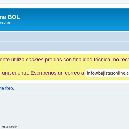
ine BOL
Personas
ente utiliza
cookies
propias con finalidad técnica, no re
ner una cuenta. Escríbenos un correo a
te foro.
n esta sesión