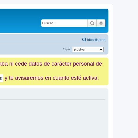
Buscar
Búsqueda avanz
Identificarse
Style:
caba ni cede datos de carácter personal de
y te avisaremos en cuanto esté activa.