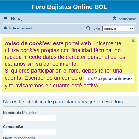
Foro Bajistas Online BOL
FAQ
Identificarse
B
Índice general
Style:
u
Aviso de
cookies
: este portal web únicamente
s
utiliza
cookies
propias con finalidad técnica, no
c
recaba ni cede datos de carácter personal de los
a
usuarios sin su conocimiento.
r
Si quieres participar en el foro, debes tener una
cuenta. Escríbenos un correo a
y te avisaremos en cuanto esté activa.
Necesitas identificarte para citar mensajes en este foro.
Nombre de Usuario:
Contraseña:
Olvidé mi contraseña