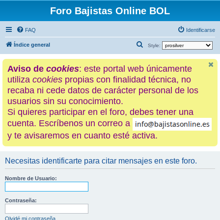
Foro Bajistas Online BOL
FAQ
Identificarse
B
Índice general
Style:
u
Aviso de
cookies
: este portal web únicamente
s
utiliza
cookies
propias con finalidad técnica, no
c
recaba ni cede datos de carácter personal de los
a
usuarios sin su conocimiento.
r
Si quieres participar en el foro, debes tener una
cuenta. Escríbenos un correo a
y te avisaremos en cuanto esté activa.
Necesitas identificarte para citar mensajes en este foro.
Nombre de Usuario:
Contraseña:
Olvidé mi contraseña