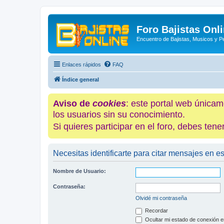
Foro Bajistas Onl
Encuentro de Bajistas, Musicos y 
Enlaces rápidos
FAQ
Índice general
Aviso de
cookies
: este portal web únicam
los usuarios sin su conocimiento.
Si quieres participar en el foro, debes te
Necesitas identificarte para citar mensajes en es
Nombre de Usuario:
Contraseña:
Olvidé mi contraseña
Recordar
Ocultar mi estado de conexión e