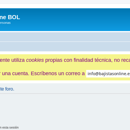
ine BOL
Personas
ente utiliza
cookies
propias con finalidad técnica, no re
ner una cuenta. Escríbenos un correo a
te foro.
n esta sesión