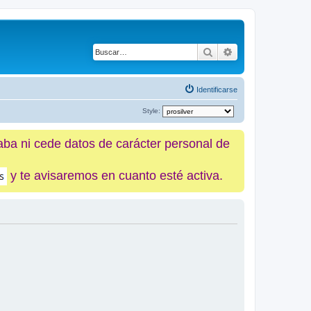
Buscar
Búsqueda avanz
Identificarse
Style:
caba ni cede datos de carácter personal de
y te avisaremos en cuanto esté activa.