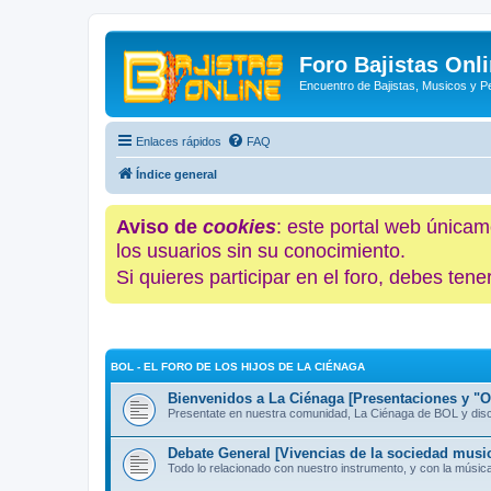
Foro Bajistas Onl
Encuentro de Bajistas, Musicos y 
Enlaces rápidos
FAQ
Índice general
Aviso de
cookies
: este portal web únicam
los usuarios sin su conocimiento.
Si quieres participar en el foro, debes te
BOL - EL FORO DE LOS HIJOS DE LA CIÉNAGA
Bienvenidos a La Ciénaga [Presentaciones y "Of
Presentate en nuestra comunidad, La Ciénaga de BOL y discut
Debate General [Vivencias de la sociedad music
Todo lo relacionado con nuestro instrumento, y con la músic