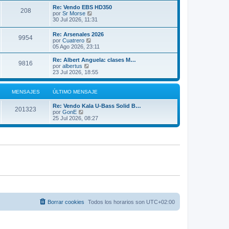
m
ú
Re: Vendo EBS HD350
208
o
l
V
por
Sr Morse
m
t
e
30 Jul 2026, 11:31
e
i
r
n
m
ú
Re: Arsenales 2026
s
o
9954
l
V
por
Cuatrero
a
m
t
e
05 Ago 2026, 23:11
j
e
i
r
e
n
m
ú
Re: Albert Anguela: clases M…
s
o
9816
l
V
por
albertus
a
m
t
e
23 Jul 2026, 18:55
j
e
i
r
e
n
m
ú
s
o
l
MENSAJES
ÚLTIMO MENSAJE
a
m
t
j
e
i
e
Re: Vendo Kala U-Bass Solid B…
n
m
201323
V
por
GonE
s
o
e
25 Jul 2026, 08:27
a
m
r
j
e
ú
e
n
l
s
t
a
i
j
m
e
o
m
e
n
s
a
j
Borrar cookies
Todos los horarios son
UTC+02:00
e