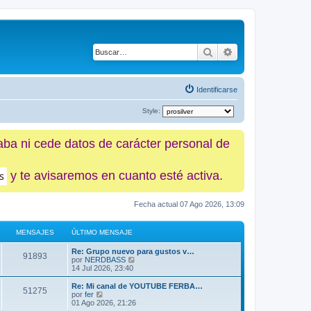
Buscar
Búsqueda avanz
Identificarse
Style:
caba ni cede datos de carácter personal de
y te avisaremos en cuanto esté activa.
Fecha actual 07 Ago 2026, 13:09
MENSAJES
ÚLTIMO MENSAJE
Re: Grupo nuevo para gustos v…
91893
V
por
NERDBASS
e
14 Jul 2026, 23:40
r
ú
Re: Mi canal de YOUTUBE FERBA…
51275
l
V
por
fer
t
e
01 Ago 2026, 21:26
i
r