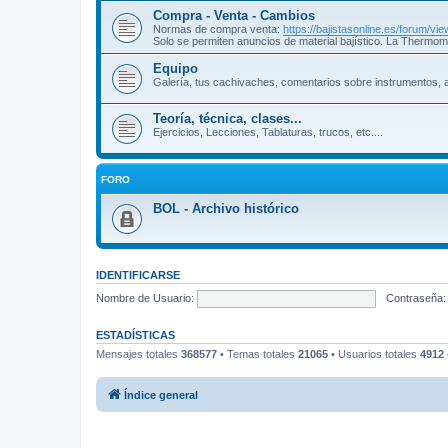
Compra - Venta - Cambios
Normas de compra venta:
https://bajistasonline.es/forum/v
Solo se permiten anuncios de material bajístico. La Thermom
Equipo
Galería, tus cachivaches, comentarios sobre instrumentos, a
Teoría, técnica, clases...
Ejercicios, Lecciones, Tablaturas, trucos, etc....
FORO
BOL - Archivo histórico
IDENTIFICARSE
Nombre de Usuario:
Contraseña:
ESTADÍSTICAS
Mensajes totales
368577
• Temas totales
21065
• Usuarios totales
4912
Índice general