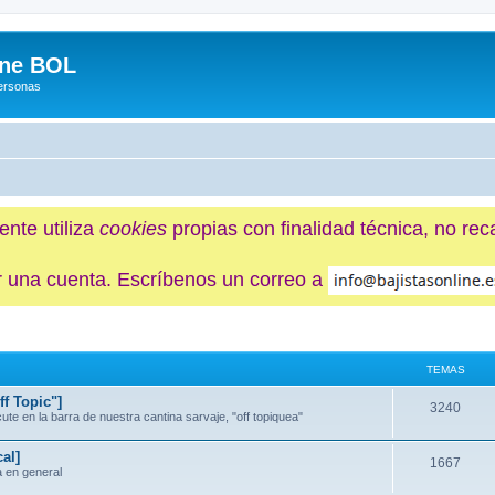
ine BOL
Personas
ente utiliza
cookies
propias con finalidad técnica, no re
ner una cuenta. Escríbenos un correo a
TEMAS
f Topic"]
3240
e en la barra de nuestra cantina sarvaje, "off topiquea"
al]
1667
a en general