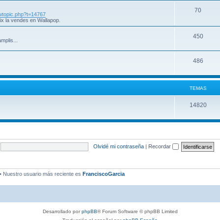
70
iewtopic.php?t=14767
ix la vendes en Wallapop.
450
mplis...
486
TEMAS
14820
Olvidé mi contraseña
|
Recordar
• Nuestro usuario más reciente es
FranciscoGarcia
Desarrollado por
phpBB
® Forum Software © phpBB Limited