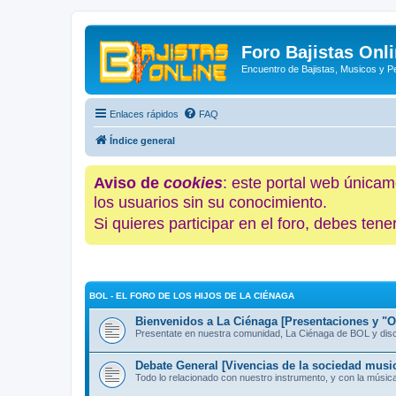
Foro Bajistas Onl
Encuentro de Bajistas, Musicos y 
Enlaces rápidos
FAQ
Índice general
Aviso de
cookies
: este portal web únicam
los usuarios sin su conocimiento.
Si quieres participar en el foro, debes te
BOL - EL FORO DE LOS HIJOS DE LA CIÉNAGA
Bienvenidos a La Ciénaga [Presentaciones y "Of
Presentate en nuestra comunidad, La Ciénaga de BOL y discut
Debate General [Vivencias de la sociedad music
Todo lo relacionado con nuestro instrumento, y con la músic