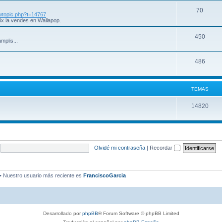
70
iewtopic.php?t=14767
ix la vendes en Wallapop.
450
mplis...
486
TEMAS
14820
Olvidé mi contraseña
|
Recordar
• Nuestro usuario más reciente es
FranciscoGarcia
Desarrollado por
phpBB
® Forum Software © phpBB Limited