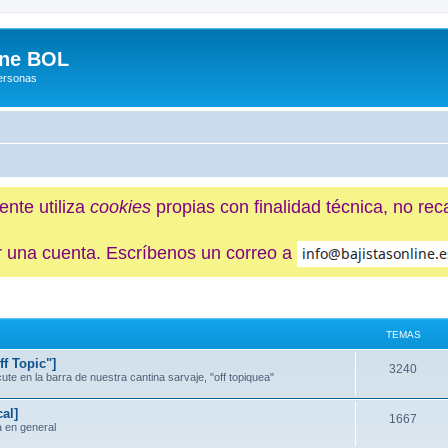
ine BOL
Personas
ente utiliza
cookies
propias con finalidad técnica, no re
ner una cuenta. Escríbenos un correo a
TEMAS
f Topic"]
3240
e en la barra de nuestra cantina sarvaje, "off topiquea"
al]
1667
a en general