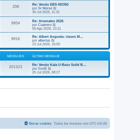
m
ú
Re: Vendo EBS HD350
208
o
l
V
por
Sr Morse
m
t
e
30 Jul 2026, 11:31
e
i
r
n
m
ú
Re: Arsenales 2026
s
o
9954
l
V
por
Cuatrero
a
m
t
e
05 Ago 2026, 23:11
j
e
i
r
e
n
m
ú
Re: Albert Anguela: clases M…
s
o
9816
l
V
por
albertus
a
m
t
e
23 Jul 2026, 18:55
j
e
i
r
e
n
m
ú
s
o
l
MENSAJES
ÚLTIMO MENSAJE
a
m
t
j
e
i
e
Re: Vendo Kala U-Bass Solid B…
n
m
201323
V
por
GonE
s
o
e
25 Jul 2026, 08:27
a
m
r
j
e
ú
e
n
l
s
t
a
i
j
m
e
o
m
e
n
s
a
j
Borrar cookies
Todos los horarios son
UTC+02:00
e