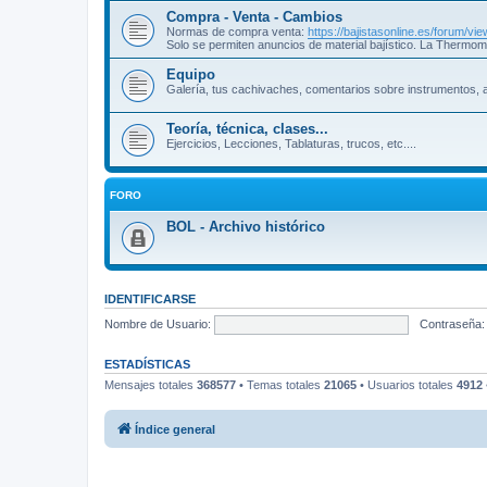
Compra - Venta - Cambios
Normas de compra venta:
https://bajistasonline.es/forum/v
Solo se permiten anuncios de material bajístico. La Thermom
Equipo
Galería, tus cachivaches, comentarios sobre instrumentos, a
Teoría, técnica, clases...
Ejercicios, Lecciones, Tablaturas, trucos, etc....
FORO
BOL - Archivo histórico
IDENTIFICARSE
Nombre de Usuario:
Contraseña:
ESTADÍSTICAS
Mensajes totales
368577
• Temas totales
21065
• Usuarios totales
4912
Índice general