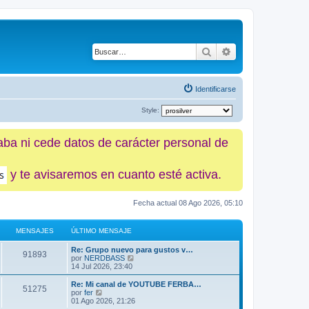
Buscar
Búsqueda avanz
Identificarse
Style:
caba ni cede datos de carácter personal de
y te avisaremos en cuanto esté activa.
Fecha actual 08 Ago 2026, 05:10
MENSAJES
ÚLTIMO MENSAJE
Re: Grupo nuevo para gustos v…
91893
V
por
NERDBASS
e
14 Jul 2026, 23:40
r
ú
Re: Mi canal de YOUTUBE FERBA…
51275
l
V
por
fer
t
e
01 Ago 2026, 21:26
i
r