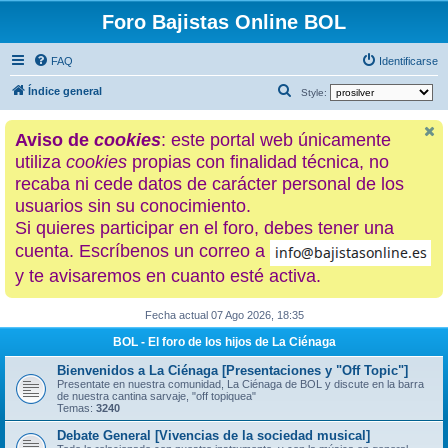
Foro Bajistas Online BOL
FAQ
Identificarse
B
Índice general
Style:
u
Aviso de
cookies
: este portal web únicamente
s
utiliza
cookies
propias con finalidad técnica, no
c
recaba ni cede datos de carácter personal de los
a
usuarios sin su conocimiento.
r
Si quieres participar en el foro, debes tener una
cuenta. Escríbenos un correo a
y te avisaremos en cuanto esté activa.
Fecha actual 07 Ago 2026, 18:35
BOL - El foro de los hijos de La Ciénaga
Bienvenidos a La Ciénaga [Presentaciones y "Off Topic"]
Presentate en nuestra comunidad, La Ciénaga de BOL y discute en la barra
de nuestra cantina sarvaje, "off topiquea"
Temas:
3240
Debate General [Vivencias de la sociedad musical]