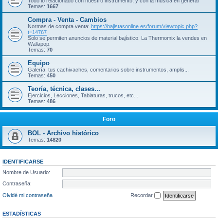
Todo lo relacionado con nuestro instrumento, y con la música en general
Temas:
1667
Compra - Venta - Cambios
Normas de compra venta:
https://bajistasonline.es/forum/viewtopic.php?
t=14767
Solo se permiten anuncios de material bajístico. La Thermomix la vendes en
Wallapop.
Temas:
70
Equipo
Galería, tus cachivaches, comentarios sobre instrumentos, amplis...
Temas:
450
Teoría, técnica, clases...
Ejercicios, Lecciones, Tablaturas, trucos, etc....
Temas:
486
Foro
BOL - Archivo histórico
Temas:
14820
IDENTIFICARSE
Nombre de Usuario:
Contraseña:
Olvidé mi contraseña
Recordar
ESTADÍSTICAS