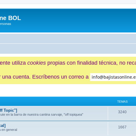
ine BOL
Personas
ente utiliza
cookies
propias con finalidad técnica, no re
ner una cuenta. Escríbenos un correo a
TEMAS
f Topic"]
3240
e en la barra de nuestra cantina sarvaje, "off topiquea"
al]
1667
a en general