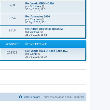
m
ú
Re: Vendo EBS HD350
208
o
l
V
por
Sr Morse
m
t
e
30 Jul 2026, 11:31
e
i
r
n
m
ú
Re: Arsenales 2026
s
o
9954
l
V
por
Cuatrero
a
m
t
e
05 Ago 2026, 23:11
j
e
i
r
e
n
m
ú
Re: Albert Anguela: clases M…
s
o
9816
l
V
por
albertus
a
m
t
e
23 Jul 2026, 18:55
j
e
i
r
e
n
m
ú
s
o
l
MENSAJES
ÚLTIMO MENSAJE
a
m
t
j
e
i
e
Re: Vendo Kala U-Bass Solid B…
n
m
201323
V
por
GonE
s
o
e
25 Jul 2026, 08:27
a
m
r
j
e
ú
e
n
l
s
t
a
i
j
m
e
o
m
e
n
s
a
j
Borrar cookies
Todos los horarios son
UTC+02:00
e