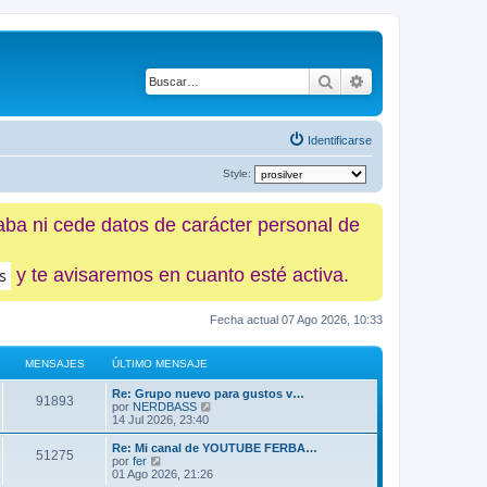
Buscar
Búsqueda avanz
Identificarse
Style:
caba ni cede datos de carácter personal de
y te avisaremos en cuanto esté activa.
Fecha actual 07 Ago 2026, 10:33
MENSAJES
ÚLTIMO MENSAJE
Re: Grupo nuevo para gustos v…
91893
V
por
NERDBASS
e
14 Jul 2026, 23:40
r
ú
Re: Mi canal de YOUTUBE FERBA…
51275
l
V
por
fer
t
e
01 Ago 2026, 21:26
i
r