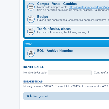
Compra - Venta - Cambios
Normas de compra venta:
https://bajistasonline.es/forum/v
Solo se permiten anuncios de material bajístico. La Thermom
Equipo
Galería, tus cachivaches, comentarios sobre instrumentos, a
Teoría, técnica, clases...
Ejercicios, Lecciones, Tablaturas, trucos, etc....
FORO
BOL - Archivo histórico
IDENTIFICARSE
Nombre de Usuario:
Contraseña:
ESTADÍSTICAS
Mensajes totales
368577
• Temas totales
21065
• Usuarios totales
4912
Índice general