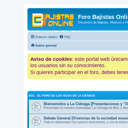
Foro Bajistas Onl
Encuentro de Bajistas, Musicos y 
Enlaces rápidos
FAQ
Índice general
Aviso de
cookies
: este portal web únicam
los usuarios sin su conocimiento.
Si quieres participar en el foro, debes te
BOL - EL FORO DE LOS HIJOS DE LA CIÉNAGA
Bienvenidos a La Ciénaga [Presentaciones y "Of
Presentate en nuestra comunidad, La Ciénaga de BOL y discut
Debate General [Vivencias de la sociedad music
Todo lo relacionado con nuestro instrumento, y con la músic