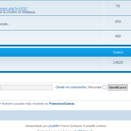
70
iewtopic.php?t=14767
ix la vendes en Wallapop.
450
mplis...
486
TEMAS
14820
Olvidé mi contraseña
|
Recordar
• Nuestro usuario más reciente es
FranciscoGarcia
Desarrollado por
phpBB
® Forum Software © phpBB Limited