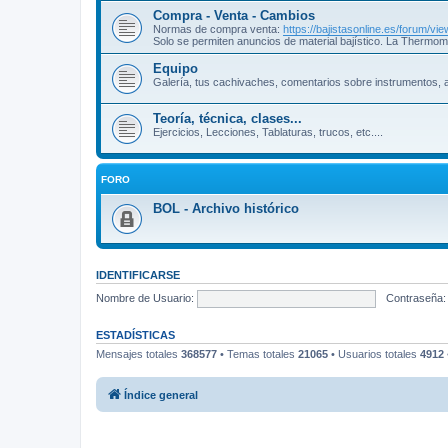
Compra - Venta - Cambios
Normas de compra venta:
https://bajistasonline.es/forum/v
Solo se permiten anuncios de material bajístico. La Thermom
Equipo
Galería, tus cachivaches, comentarios sobre instrumentos, a
Teoría, técnica, clases...
Ejercicios, Lecciones, Tablaturas, trucos, etc....
FORO
BOL - Archivo histórico
IDENTIFICARSE
Nombre de Usuario:
Contraseña:
ESTADÍSTICAS
Mensajes totales
368577
• Temas totales
21065
• Usuarios totales
4912
Índice general