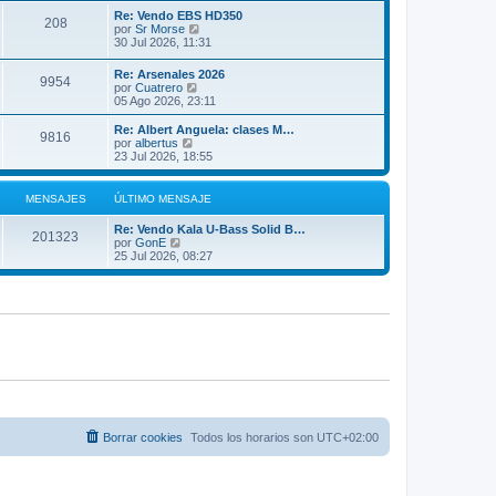
m
ú
Re: Vendo EBS HD350
208
o
l
V
por
Sr Morse
m
t
e
30 Jul 2026, 11:31
e
i
r
n
m
ú
Re: Arsenales 2026
s
o
9954
l
V
por
Cuatrero
a
m
t
e
05 Ago 2026, 23:11
j
e
i
r
e
n
m
ú
Re: Albert Anguela: clases M…
s
o
9816
l
V
por
albertus
a
m
t
e
23 Jul 2026, 18:55
j
e
i
r
e
n
m
ú
s
o
l
MENSAJES
ÚLTIMO MENSAJE
a
m
t
j
e
i
e
Re: Vendo Kala U-Bass Solid B…
n
m
201323
V
por
GonE
s
o
e
25 Jul 2026, 08:27
a
m
r
j
e
ú
e
n
l
s
t
a
i
j
m
e
o
m
e
n
s
a
j
Borrar cookies
Todos los horarios son
UTC+02:00
e