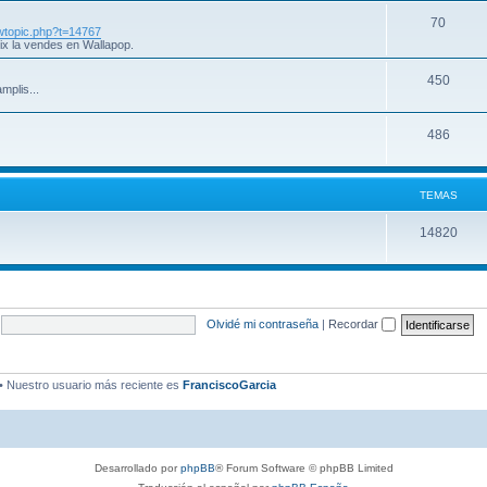
70
iewtopic.php?t=14767
ix la vendes en Wallapop.
450
mplis...
486
TEMAS
14820
Olvidé mi contraseña
|
Recordar
• Nuestro usuario más reciente es
FranciscoGarcia
Desarrollado por
phpBB
® Forum Software © phpBB Limited