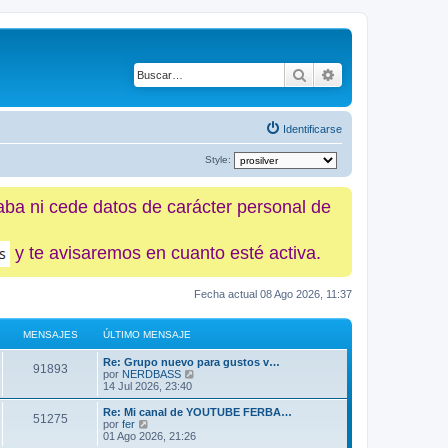
Buscar
Búsqueda avanz
Identificarse
Style:
caba ni cede datos de carácter personal de
y te avisaremos en cuanto esté activa.
Fecha actual 08 Ago 2026, 11:37
MENSAJES
ÚLTIMO MENSAJE
Re: Grupo nuevo para gustos v…
91893
V
por
NERDBASS
e
14 Jul 2026, 23:40
r
ú
Re: Mi canal de YOUTUBE FERBA…
51275
l
V
por
fer
t
e
01 Ago 2026, 21:26
i
r