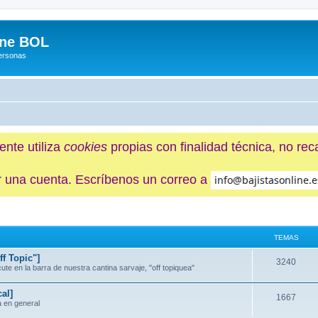
ine BOL
Personas
ente utiliza
cookies
propias con finalidad técnica, no re
ner una cuenta. Escríbenos un correo a
TEMAS
f Topic"]
3240
e en la barra de nuestra cantina sarvaje, "off topiquea"
al]
1667
a en general