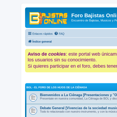
Foro Bajistas Onl
Encuentro de Bajistas, Musicos y 
Enlaces rápidos
FAQ
Índice general
Aviso de
cookies
: este portal web únicam
los usuarios sin su conocimiento.
Si quieres participar en el foro, debes te
BOL - EL FORO DE LOS HIJOS DE LA CIÉNAGA
Bienvenidos a La Ciénaga [Presentaciones y "Of
Presentate en nuestra comunidad, La Ciénaga de BOL y discut
Debate General [Vivencias de la sociedad music
Todo lo relacionado con nuestro instrumento, y con la músic