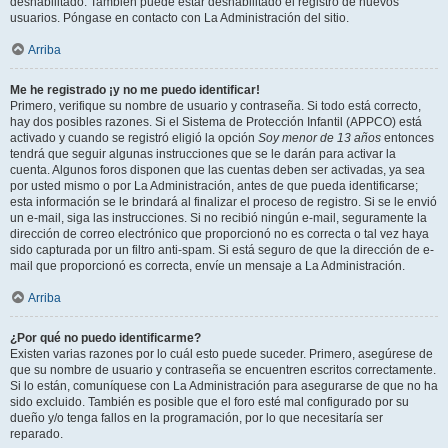
deshabilitado. También puede estar deshabilitado el registro de nuevos
usuarios. Póngase en contacto con La Administración del sitio.
Arriba
Me he registrado ¡y no me puedo identificar!
Primero, verifique su nombre de usuario y contraseña. Si todo está correcto,
hay dos posibles razones. Si el Sistema de Protección Infantil (APPCO) está
activado y cuando se registró eligió la opción
Soy menor de 13 años
entonces
tendrá que seguir algunas instrucciones que se le darán para activar la
cuenta. Algunos foros disponen que las cuentas deben ser activadas, ya sea
por usted mismo o por La Administración, antes de que pueda identificarse;
esta información se le brindará al finalizar el proceso de registro. Si se le envió
un e-mail, siga las instrucciones. Si no recibió ningún e-mail, seguramente la
dirección de correo electrónico que proporcionó no es correcta o tal vez haya
sido capturada por un filtro anti-spam. Si está seguro de que la dirección de e-
mail que proporcionó es correcta, envíe un mensaje a La Administración.
Arriba
¿Por qué no puedo identificarme?
Existen varias razones por lo cuál esto puede suceder. Primero, asegúrese de
que su nombre de usuario y contraseña se encuentren escritos correctamente.
Si lo están, comuníquese con La Administración para asegurarse de que no ha
sido excluido. También es posible que el foro esté mal configurado por su
dueño y/o tenga fallos en la programación, por lo que necesitaría ser
reparado.