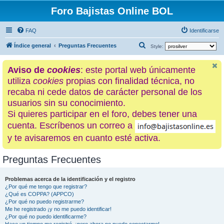
Foro Bajistas Online BOL
FAQ
Identificarse
B
Índice general
Preguntas Frecuentes
Style:
u
Aviso de
cookies
: este portal web únicamente
s
utiliza
cookies
propias con finalidad técnica, no
c
recaba ni cede datos de carácter personal de los
a
usuarios sin su conocimiento.
r
Si quieres participar en el foro, debes tener una
cuenta. Escríbenos un correo a
y te avisaremos en cuanto esté activa.
Preguntas Frecuentes
Problemas acerca de la identificación y el registro
¿Por qué me tengo que registrar?
¿Qué es COPPA? (APPCO)
¿Por qué no puedo registrarme?
Me he registrado ¡y no me puedo identificar!
¿Por qué no puedo identificarme?
Hace un tiempo me registré, ¡pero ahora no puedo conectarme!