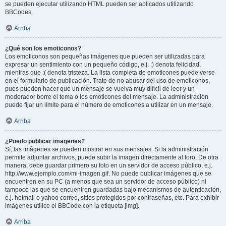
se pueden ejecutar utilizando HTML pueden ser aplicados utilizando
BBCodes.
Arriba
¿Qué son los emoticonos?
Los emoticonos son pequeñas imágenes que pueden ser utilizadas para
expresar un sentimiento con un pequeño código, e.j. :) denota felicidad,
mientras que :( denota tristeza. La lista completa de emoticones puede verse
en el formulario de publicación. Trate de no abusar del uso de emoticonos,
pues pueden hacer que un mensaje se vuelva muy difícil de leer y un
moderador borre el tema o los emoticones del mensaje. La administración
puede fijar un límite para el número de emoticones a utilizar en un mensaje.
Arriba
¿Puedo publicar imagenes?
Sí, las imágenes se pueden mostrar en sus mensajes. Si la administración
permite adjuntar archivos, puede subir la imagen directamente al foro. De otra
manera, debe guardar primero su foto en un servidor de acceso público, e.j.
http://www.ejemplo.com/mi-imagen.gif. No puede publicar imágenes que se
encuentren en su PC (a menos que sea un servidor de acceso público) ni
tampoco las que se encuentren guardadas bajo mecanismos de autenticación,
e.j. hotmail o yahoo correo, sitios protegidos por contraseñas, etc. Para exhibir
imágenes utilice el BBCode con la etiqueta [img].
Arriba