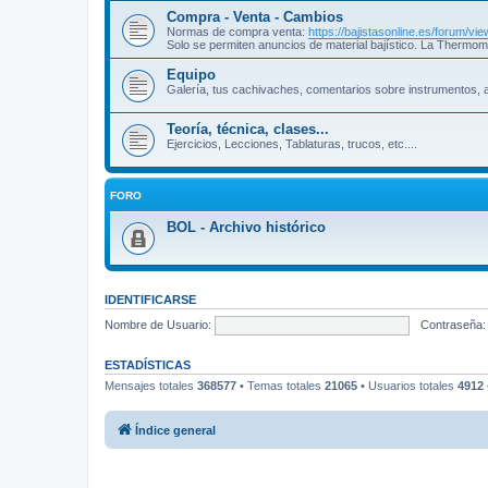
Compra - Venta - Cambios
Normas de compra venta:
https://bajistasonline.es/forum/v
Solo se permiten anuncios de material bajístico. La Thermom
Equipo
Galería, tus cachivaches, comentarios sobre instrumentos, a
Teoría, técnica, clases...
Ejercicios, Lecciones, Tablaturas, trucos, etc....
FORO
BOL - Archivo histórico
IDENTIFICARSE
Nombre de Usuario:
Contraseña:
ESTADÍSTICAS
Mensajes totales
368577
• Temas totales
21065
• Usuarios totales
4912
Índice general