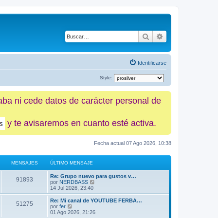
Buscar
Búsqueda avanz
Identificarse
Style:
caba ni cede datos de carácter personal de
y te avisaremos en cuanto esté activa.
Fecha actual 07 Ago 2026, 10:38
MENSAJES
ÚLTIMO MENSAJE
Re: Grupo nuevo para gustos v…
91893
V
por
NERDBASS
e
14 Jul 2026, 23:40
r
ú
Re: Mi canal de YOUTUBE FERBA…
51275
l
V
por
fer
t
e
01 Ago 2026, 21:26
i
r