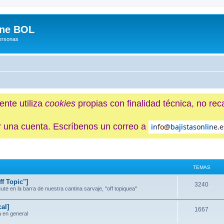
ine BOL
Personas
ente utiliza
cookies
propias con finalidad técnica, no re
ner una cuenta. Escríbenos un correo a
TEMAS
f Topic"]
3240
e en la barra de nuestra cantina sarvaje, "off topiquea"
al]
1667
a en general