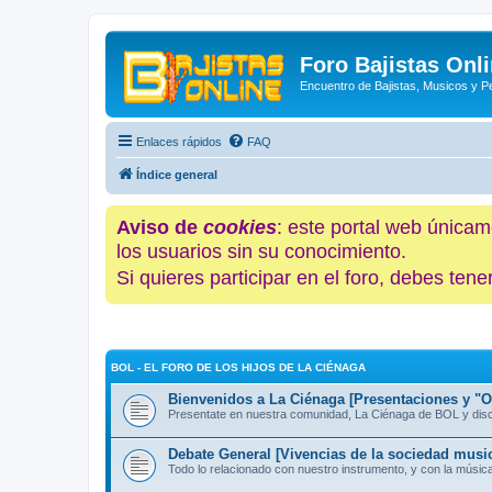
Foro Bajistas Onl
Encuentro de Bajistas, Musicos y 
Enlaces rápidos
FAQ
Índice general
Aviso de
cookies
: este portal web únicam
los usuarios sin su conocimiento.
Si quieres participar en el foro, debes te
BOL - EL FORO DE LOS HIJOS DE LA CIÉNAGA
Bienvenidos a La Ciénaga [Presentaciones y "Of
Presentate en nuestra comunidad, La Ciénaga de BOL y discut
Debate General [Vivencias de la sociedad music
Todo lo relacionado con nuestro instrumento, y con la músic