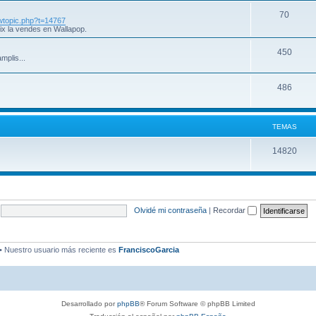
70
iewtopic.php?t=14767
ix la vendes en Wallapop.
450
mplis...
486
TEMAS
14820
Olvidé mi contraseña
|
Recordar
• Nuestro usuario más reciente es
FranciscoGarcia
Desarrollado por
phpBB
® Forum Software © phpBB Limited