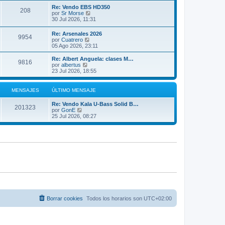
m
ú
Re: Vendo EBS HD350
208
o
l
V
por
Sr Morse
m
t
e
30 Jul 2026, 11:31
e
i
r
n
m
ú
Re: Arsenales 2026
s
o
9954
l
V
por
Cuatrero
a
m
t
e
05 Ago 2026, 23:11
j
e
i
r
e
n
m
ú
Re: Albert Anguela: clases M…
s
o
9816
l
V
por
albertus
a
m
t
e
23 Jul 2026, 18:55
j
e
i
r
e
n
m
ú
s
o
l
MENSAJES
ÚLTIMO MENSAJE
a
m
t
j
e
i
e
Re: Vendo Kala U-Bass Solid B…
n
m
201323
V
por
GonE
s
o
e
25 Jul 2026, 08:27
a
m
r
j
e
ú
e
n
l
s
t
a
i
j
m
e
o
m
e
n
s
a
j
Borrar cookies
Todos los horarios son
UTC+02:00
e